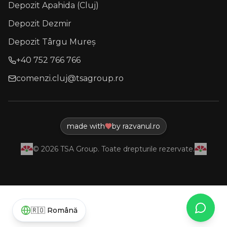
Depozit Apahida (Cluj)
Depozit Dezmir
Depozit Târgu Mureș
+40 752 766 766
comenzi.cluj@tsagroup.ro
made with
by razvanul.ro
©
2026
TSA Group. Toate drepturile rezervate.
What
🇷🇴
Română