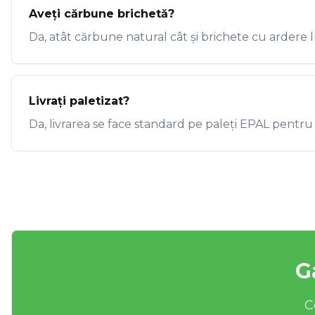
Aveți cărbune brichetă?
Da, atât cărbune natural cât și brichete cu ardere 
Livrați paletizat?
Da, livrarea se face standard pe paleți EPAL pentru
G
C