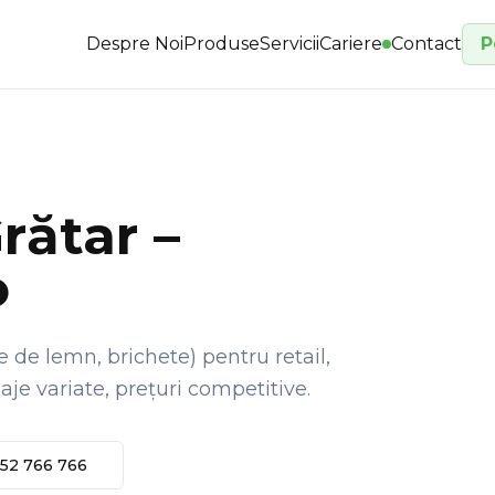
Despre Noi
Produse
Servicii
Cariere
Contact
P
rătar –
o
 de lemn, brichete) pentru retail,
je variate, prețuri competitive.
52 766 766