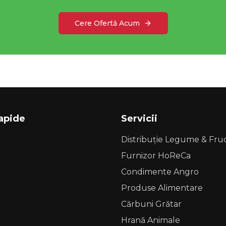
Cere Ofertă Acum
Rapide
Servicii
Distribuție Legume & Fru
Furnizor HoReCa
Condimente Angro
Produse Alimentare
Cărbuni Grătar
Hrană Animale