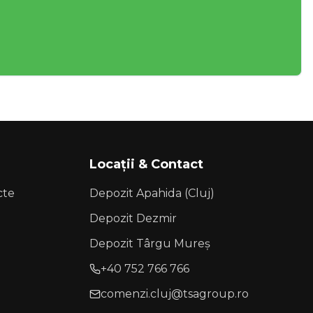
Locații & Contact
cte
Depozit Apahida (Cluj)
Depozit Dezmir
Depozit Târgu Mureș
+40 752 766 766
comenzi.cluj@tsagroup.ro