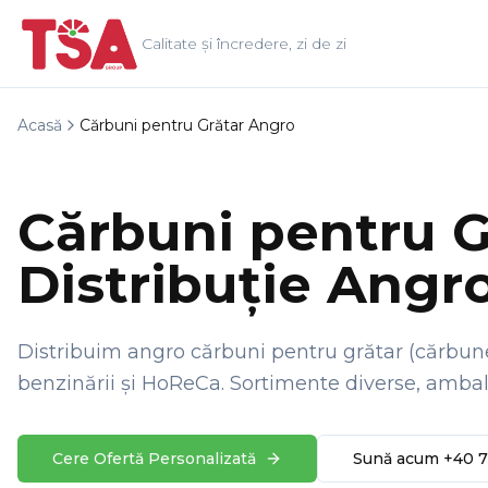
Calitate și încredere, zi de zi
Acasă
Cărbuni pentru Grătar Angro
Cărbuni pentru G
Distribuție Angr
Distribuim angro cărbuni pentru grătar (cărbune
benzinării și HoReCa. Sortimente diverse, ambala
Cere Ofertă Personalizată
Sună acum +40 7