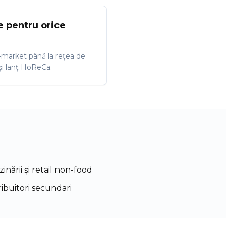
e pentru orice
-market până la rețea de
 și lanț HoReCa.
inării și retail non-food
ribuitori secundari