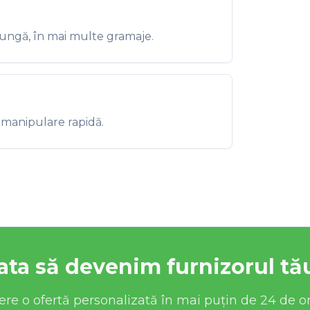
lungă, în mai multe gramaje.
 manipulare rapidă.
ata să devenim furnizorul tă
ere o ofertă personalizată în mai puțin de 24 de or