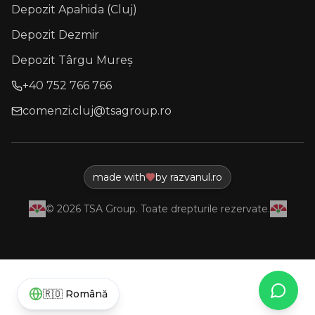
Depozit Apahida (Cluj)
Depozit Dezmir
Depozit Târgu Mureș
+40 752 766 766
comenzi.cluj@tsagroup.ro
made with
by razvanul.ro
©
2026
TSA Group. Toate drepturile rezervate.
What
🇷🇴
Română