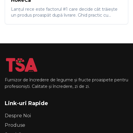
HoReCa
Lanțul rece este factorul #1 care decide cât trăiește
un produs proaspăt după livrare. Ghid practic cu
temperaturi, semnale de risc și ce să ceri furnizorului.
Furnizor de încredere de legume și fructe proaspete pentru
profesioniști. Calitate și încredere, zi de zi.
Link-uri Rapide
Despre Noi
Produse