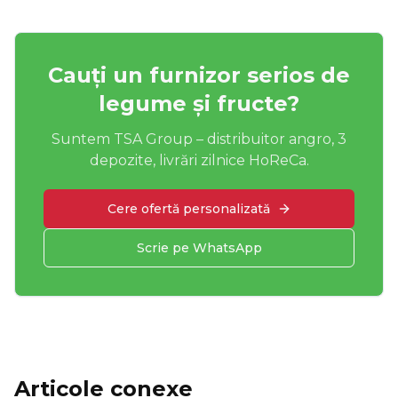
Cauți un furnizor serios de
legume și fructe?
Suntem TSA Group – distribuitor angro, 3
depozite, livrări zilnice HoReCa.
Cere ofertă personalizată
Scrie pe WhatsApp
Articole conexe