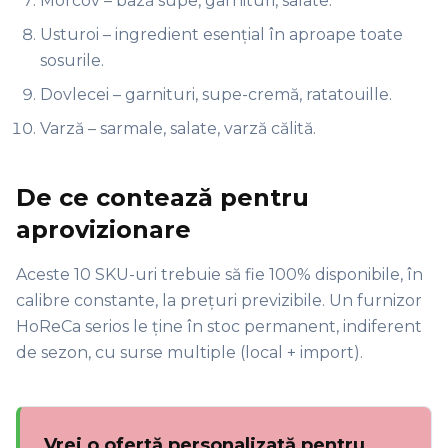
Morcov – bază supe, garnituri, salate.
Usturoi – ingredient esențial în aproape toate
sosurile.
Dovlecei – garnituri, supe-cremă, ratatouille.
Varză – sarmale, salate, varză călită.
De ce contează pentru
aprovizionare
Aceste 10 SKU-uri trebuie să fie 100% disponibile, în
calibre constante, la prețuri previzibile. Un furnizor
HoReCa serios le ține în stoc permanent, indiferent
de sezon, cu surse multiple (local + import).
Vrei o ofertă personalizată pentru