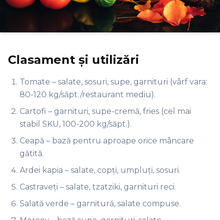
Clasament și utilizări
Tomate – salate, sosuri, supe, garnituri (vârf vara:
80-120 kg/săpt./restaurant mediu).
Cartofi – garnituri, supe-cremă, fries (cel mai
stabil SKU, 100-200 kg/săpt.).
Ceapă – bază pentru aproape orice mâncare
gătită.
Ardei kapia – salate, copți, umpluți, sosuri.
Castraveți – salate, tzatziki, garnituri reci.
Salată verde – garnitură, salate compuse.