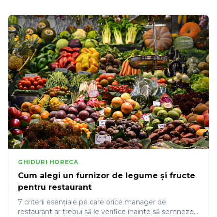
GHIDURI HORECA
Cum alegi un furnizor de legume și fructe
pentru restaurant
7 criterii esențiale pe care orice manager de
restaurant ar trebui să le verifice înainte să semneze