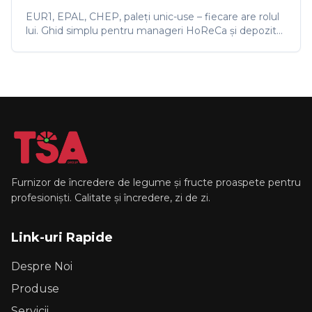
EUR1, EPAL, CHEP, paleți unic-use – fiecare are rolul
lui. Ghid simplu pentru manageri HoReCa și depozite
să nu plătească în plus la paleți.
Furnizor de încredere de legume și fructe proaspete pentru
profesioniști. Calitate și încredere, zi de zi.
Link-uri Rapide
Despre Noi
Produse
Servicii