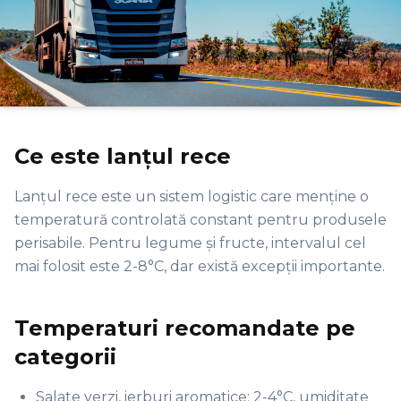
Ce este lanțul rece
Lanțul rece este un sistem logistic care menține o
temperatură controlată constant pentru produsele
perisabile. Pentru legume și fructe, intervalul cel
mai folosit este 2-8°C, dar există excepții importante.
Temperaturi recomandate pe
categorii
Salate verzi, ierburi aromatice: 2-4°C, umiditate