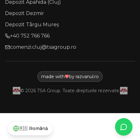
Depozit Apahida (Cluj)
Depozit Dezmir
Depozit Târgu Mureș
+40 752 766 766
comenzi.cluj@tsagroup.ro
made with
by razvanul.ro
©
2026
TSA Group. Toate drepturile rezervate.
What
🇷🇴
Română