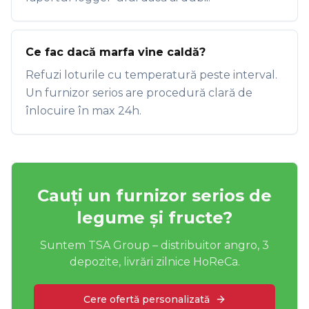
Ce fac dacă marfa vine caldă?
Refuzi loturile cu temperatură peste interval.
Un furnizor serios are procedură clară de
înlocuire în max 24h.
Cauți un furnizor serios de
legume și fructe?
Suntem TSA Group – distribuitor angro, 3
depozite, livrări zilnice HoReCa.
Cere ofertă personalizată