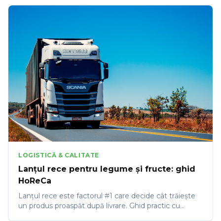
LOGISTICĂ & CALITATE
Lanțul rece pentru legume și fructe: ghid
HoReCa
Lanțul rece este factorul #1 care decide cât trăiește
un produs proaspăt după livrare. Ghid practic cu
temperaturi, semnale de risc și ce să ceri furnizorului.