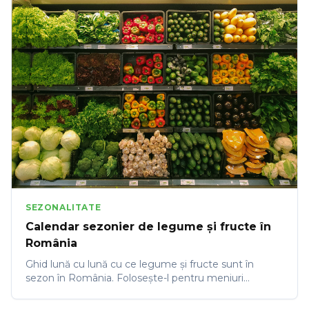
SEZONALITATE
Calendar sezonier de legume și fructe în
România
Ghid lună cu lună cu ce legume și fructe sunt în
sezon în România. Folosește-l pentru meniuri
sezoniere, prețuri optime și prospețime maximă.