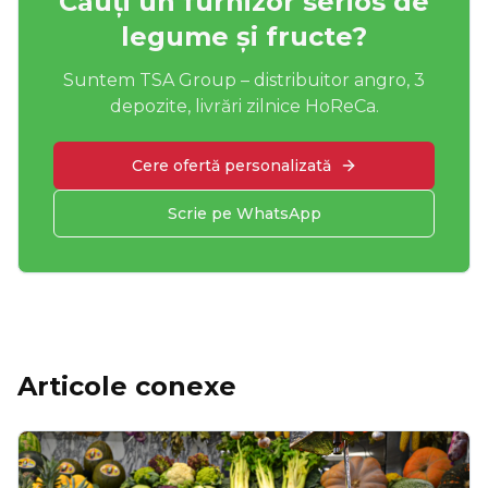
Cauți un furnizor serios de
legume și fructe?
Suntem TSA Group – distribuitor angro, 3
depozite, livrări zilnice HoReCa.
Cere ofertă personalizată
Scrie pe WhatsApp
Articole conexe