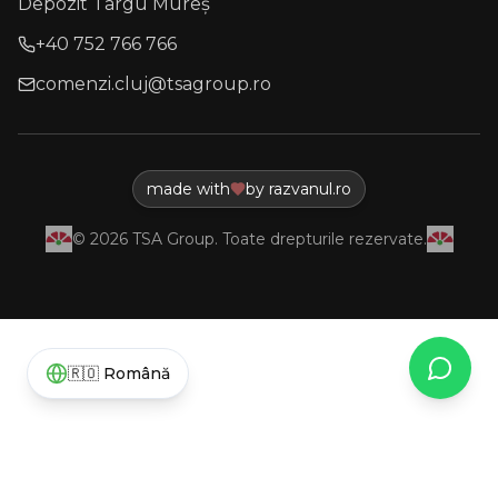
Depozit Târgu Mureș
+40 752 766 766
comenzi.cluj@tsagroup.ro
made with
by razvanul.ro
©
2026
TSA Group. Toate drepturile rezervate.
What
🇷🇴
Română